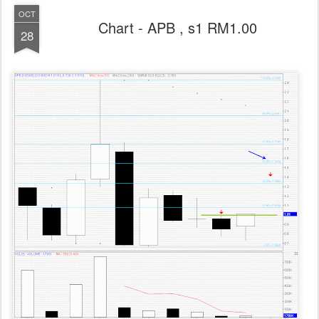
OCT
Chart - APB , s1 RM1.00
28